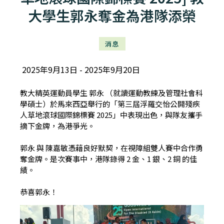
大學生郭永奪金為港隊添榮
消息
2025年9月13日
2025年9月20日
教大精英運動員學生 郭永 （就讀運動教練及管理社會科
學碩士）於馬來西亞舉行的「第三屆浮羅交怡公開殘疾
人草地滾球國際錦標賽 2025」中表現出色，與隊友攜手
摘下金牌，為港爭光。
郭永 與 陳嘉敏憑藉良好默契，在視障組雙人賽中合作勇
奪金牌。是次賽事中，港隊錄得 2 金、1 銀、2 銅 的佳
績。
恭喜郭永！