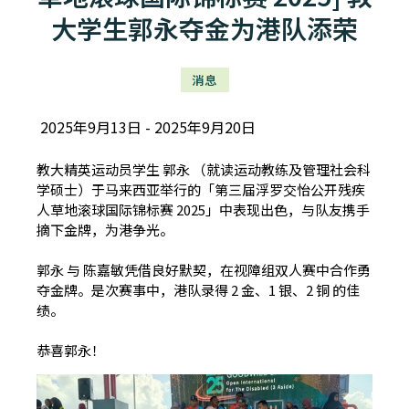
大学生郭永夺金为港队添荣
消息
2025年9月13日
2025年9月20日
教大精英运动员学生 郭永 （就读运动教练及管理社会科
学硕士）于马来西亚举行的「第三届浮罗交怡公开残疾
人草地滚球国际锦标赛 2025」中表现出色，与队友携手
摘下金牌，为港争光。
郭永 与 陈嘉敏凭借良好默契，在视障组双人赛中合作勇
夺金牌。是次赛事中，港队录得 2 金、1 银、2 铜 的佳
绩。
恭喜郭永！