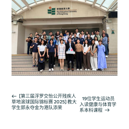
活
[第三届浮罗交怡公开残疾人
19位学生运动员
草地滚球国际锦标赛 2025] 教大
动
入读健康与体育学
学生郭永夺金为港队添荣
导
系本科课程
航