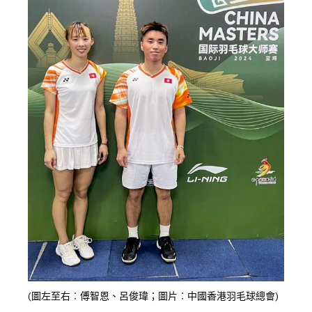
(圖左至右︰傅智恩、呂俊瑋；圖片︰中國香港羽毛球總會)