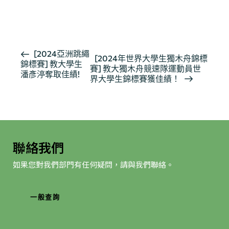
報導
活
[2024亞洲跳繩
[2024年世界大學生獨木舟錦標
錦標賽] 教大學生
動
賽] 教大獨木舟競速隊運動員世
潘彥渟奪取佳績!
导
界大學生錦標賽獲佳績！
航
聯絡我們
如果您對我們部門有任何疑問，請與我們聯絡。
一般查詢