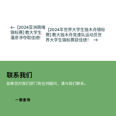
报导
活
[2024亚洲跳绳
[2024年世界大学生独木舟锦标
锦标赛] 教大学生
动
赛] 教大独木舟竞速队运动员世
潘彦渟夺取佳绩!
导
界大学生锦标赛获佳绩！
航
联系我们
如果您对我们部门有任何疑问，请与我们联系。
一般查询