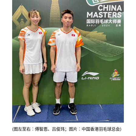
(图左至右︰傅智恩、吕俊玮；图片︰中国香港羽毛球总会)