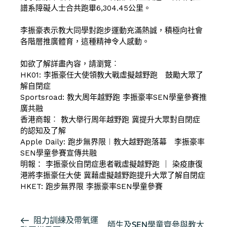
譜系障礙人士合共跑畢6,304.45公里。
李振豪表示教大同學對跑步運動充滿熱誠，積極向社會
各階層推廣體育，這種精神令人感動。
如欲了解詳盡內容，請瀏覽︰
HK01:
李振豪任大使領教大戰虛擬越野跑 鼓勵大眾了
解自閉症
Sportsroad:
教大周年越野跑 李振豪率SEN學童參賽推
廣共融
香港商報︰
教大舉行周年越野跑 冀提升大眾對自閉症
的認知及了解
Apple Daily:
跑步無界限︱教大越野跑落幕 李振豪率
SEN學童參賽宣傳共融
明報：
李振豪伙自閉症患者戰虛擬越野跑
｜
染疫康復
港將李振豪任大使 冀藉虛擬越野跑提升大眾了解自閉症
HKET:
跑步無界限 李振豪率SEN學童參賽
活
阻力訓練及帶氧運
師生及SEN學童齊參與教大