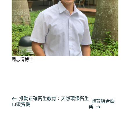
周志清博士
按此閱讀詳細報導
活
推動正確衛生教育︰天然環保衛生
體育結合娛
巾販賣機
動
樂
导
航