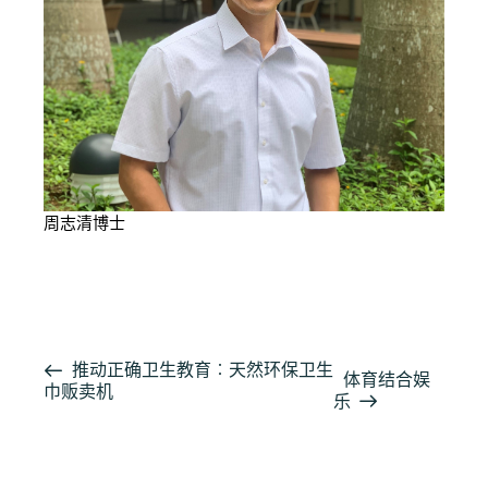
周志清博士
按此阅读详细报导
活
推动正确卫生教育︰天然环保卫生
体育结合娱
巾贩卖机
动
乐
导
航