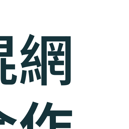
棍網
合作