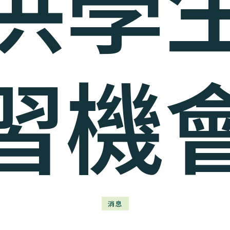
供學
習機
消息