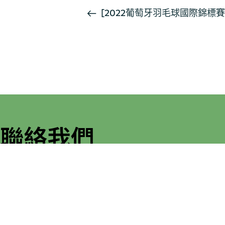
活
[2022葡萄牙羽毛球國際錦標賽
動
导
航
聯絡我們
如果您對我們部門有任何疑問，請與我們聯絡。