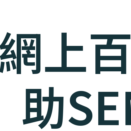
網上
」助SE