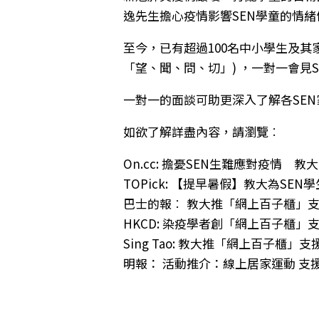
逸先生擔心疫情影響SEN學童的情
至今，已有超過100名中小學生及
「望、聞、問、切」) ，一對一會
一對一的面談可助更深入了解各SE
如欲了解詳盡內容，請瀏覽︰
On.cc:
擔憂SEN生難應對疫情 教
TOPick:
【提早暑假】教大為SEN
巴士的報︰
教大推「網上百子櫃」
HKCD:
染疫學者創「網上百子櫃」支
Sing Tao:
教大推「網上百子櫃」支
明報：
活動推介：線上居家運動 支援