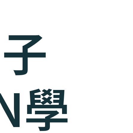
百子
N學