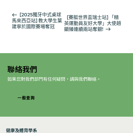
活
[2025獨牙中式桌球
[賽艇世界盃瑞士站] 「精
馬來西亞站] 教大學生葉
動
英運動員友好大學」大使趙
建寧於國際賽場奪冠
导
顯臻連續兩站奪銀!
航
聯絡我們
如果您對我們部門有任何疑問，請與我們聯絡。
一般查詢
健康及體育學系