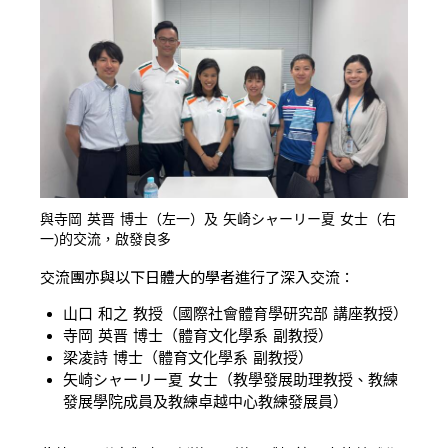
與寺岡 英晋 博士（左一）及 矢崎シャーリー夏 女士（右
一)的交流，啟發良多
交流團亦與以下日體大的學者進行了深入交流：
山口 和之 教授（國際社會體育學研究部 講座教授）
寺岡 英晋 博士（體育文化學系 副教授）
梁凌詩 博士（體育文化學系 副教授）
矢崎シャーリー夏 女士（教學發展助理教授、教練
發展學院成員及教練卓越中心教練發展員）