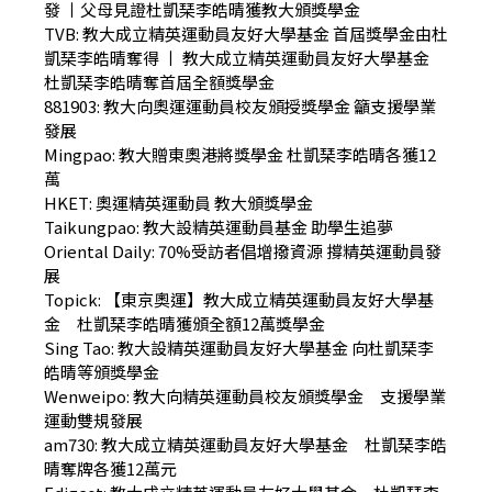
發
丨
父母見證杜凱琹李皓晴獲教大頒獎學金
TVB:
教大成立精英運動員友好大學基金 首屆獎學金由杜
凱琹李皓晴奪得
丨
教大成立精英運動員友好大學基金
杜凱琹李皓晴奪首屆全額獎學金
881903:
教大向奧運運動員校友頒授獎學金 籲支援學業
發展
Mingpao:
教大贈東奧港將獎學金 杜凱琹李皓晴各獲12
萬
HKET:
奧運精英運動員 教大頒獎學金
Taikungpao:
教大設精英運動員基金 助學生追夢
Oriental Daily:
70%受訪者倡增撥資源 撐精英運動員發
展
Topick:
【東京奧運】教大成立精英運動員友好大學基
金 杜凱琹李皓晴獲頒全額12萬獎學金
Sing Tao:
教大設精英運動員友好大學基金 向杜凱琹李
皓晴等頒獎學金
Wenweipo:
教大向精英運動員校友頒獎學金 支援學業
運動雙規發展
am730:
教大成立精英運動員友好大學基金 杜凱琹李皓
晴奪牌各獲12萬元