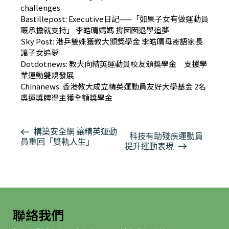
challenges
Bastillepost:
Executive日記——「如果子女有做運動員
嘅承擔就支持」 李皓晴媽媽 撐囡囡退學追夢
Sky Post:
港乒雙姝獲教大頒獎學金 李皓晴母寄語家長
讓子女追夢
Dotdotnews:
教大向精英運動員校友頒獎學金 支援學
業運動雙規發展
Chinanews:
香港教大成立精英運動員友好大學基金 2名
奧運獎牌得主獲全額獎學金
活
構築安全網 讓精英運動
科技有助殘疾運動員
員重回「雙軌人生」
動
提升運動表現
导
航
聯絡我們