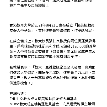
琹、張仁良教授、李皓晴、唐家成先生、陳智軒教授、
戴希立先生及馬慧頴博士
香港教育大學於2021年8月31日宣布成立「精英運動員
友好大學基金」，支持運動員持續進修，作雙軌發展。
在成立儀式上，教大校長張仁良教授向兩位奧運獎牌得
主、乒乓球運動員杜凱琹和李皓晴頒發$120,000的獎學
金。大學教育資助委員會（教資會）主席唐家成先生及
香港體育學院院長李翠莎博士亦有到場支持。
張教授表示：「教大一直推動運動員全人發展，冀助他
們透過大學教育，開拓多元出路。運動員全力以赴，為
港爭光，教大十分高興能夠成為他們的後盾，為他們提
供進修機會。」
詳細報導︰
EdUHK:
教大成立精英運動員友好大學基金
NOW:
教大成立精英運動員基金 向奧運獎牌得主等頒