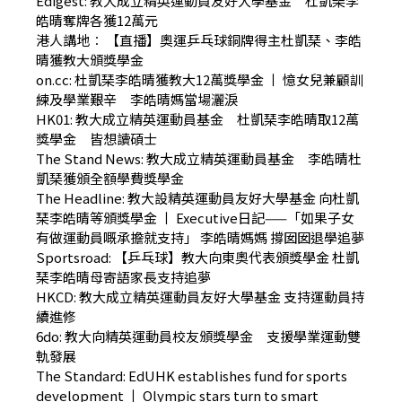
Edigest:
教大成立精英運動員友好大學基金 杜凱琹李
皓晴奪牌各獲12萬元
港人講地︰
【直播】奧運乒乓球銅牌得主杜凱琹、李皓
晴獲教大頒獎學金
on.cc:
杜凱琹李皓晴獲教大12萬獎學金
丨
憶女兒兼顧訓
練及學業艱辛 李皓晴媽當場灑淚
HK01:
教大成立精英運動員基金 杜凱琹李皓晴取12萬
獎學金 皆想讀碩士
The Stand News:
教大成立精英運動員基金 李皓晴杜
凱琹獲頒全額學費獎學金
The Headline:
教大設精英運動員友好大學基金 向杜凱
琹李皓晴等頒獎學金
丨
Executive日記——「如果子女
有做運動員嘅承擔就支持」 李皓晴媽媽 撐囡囡退學追夢
Sportsroad:
【乒乓球】教大向東奧代表頒獎學金 杜凱
琹李皓晴母寄語家長支持追夢
HKCD:
教大成立精英運動員友好大學基金 支持運動員持
續進修
6do:
教大向精英運動員校友頒獎學金 支援學業運動雙
軌發展
The Standard:
EdUHK establishes fund for sports
development
丨
Olympic stars turn to smart