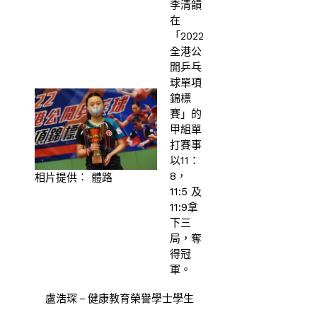
李清韻
在
「2022
全港公
開乒乓
球單項
錦標
賽」的
甲組單
打賽事
以11：
8，
相片提供︰ 體路
11:5 及
11:9拿
下三
局，奪
得冠
軍。
盧浩琛 – 健康教育榮譽學士學生