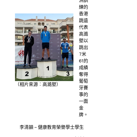
洲訓
練的
香港
跳遠
代表
高澔
塱以
跳出
7米
61的
成績
奪得
葡萄
（相片來源︰高澔塱）
牙賽
事的
一面
金
牌。
李清韻 – 健康教育榮譽學士學生