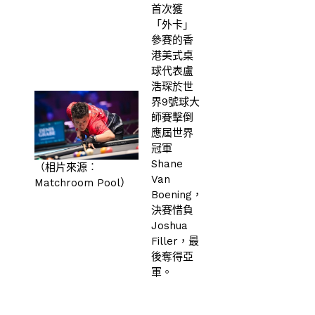
首次獲
「外卡」
參賽的香
港美式桌
球代表盧
浩琛於世
界9號球大
師賽擊倒
應屆世界
冠軍
Shane
（相片來源︰
Van
Matchroom Pool）
Boening，
決賽惜負
Joshua
Filler，最
後奪得亞
軍。