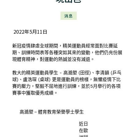
消息
2022年5月11日
新冠疫情肆虐全球期間，精英運動員經常面對比賽延
期、訓練時間表等各種突如其來的變動，他們仍充份展
現體育精神，對運動的熱誠並沒有減退。
教大的精英運動員學生 - 高澔塱 (田徑)、李清韻 (乒乓
球)、盧浩琛 (桌球) 更是運動員的榜樣，無懼疫情下比
賽的壓力，堅毅不屈地進行訓練，並於5月舉行的各項
賽事中獲取優秀成績。
高澔塱 – 體育教育榮譽學士學生
近日
在歐