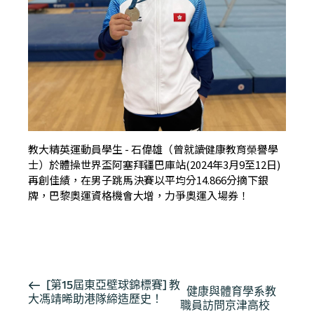
教大精英運動員學生 - 石偉雄（曾就讀健康教育榮譽學
士）於體操世界盃阿塞拜疆巴庫站(2024年3月9至12日)
再創佳績，在男子跳馬決賽以平均分14.866分摘下銀
牌，巴黎奧運資格機會大增，力爭奧運入場券！
按此瀏覽有關報導
活
[第15屆東亞壁球錦標賽] 教
健康與體育學系教
大馮靖晞助港隊締造歷史！
動
職員訪問京津高校