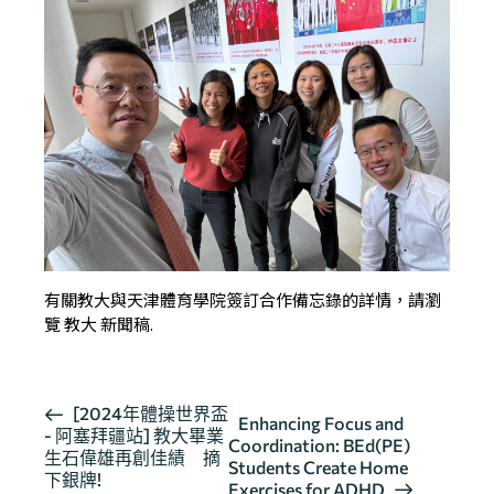
有關教大與天津體育學院簽訂合作備忘錄的詳情，請瀏
覽
教大 新聞稿
.
活
[2024年體操世界盃
Enhancing Focus and
- 阿塞拜疆站] 教大畢業
動
Coordination: BEd(PE)
生石偉雄再創佳績 摘
导
Students Create Home
下銀牌!
Exercises for ADHD