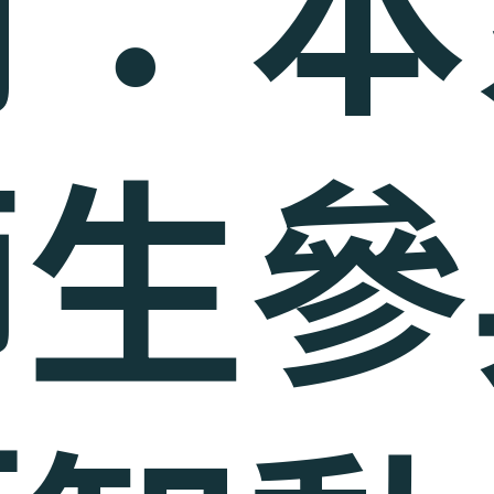
劃：本
師生參