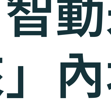
「智動
來」內