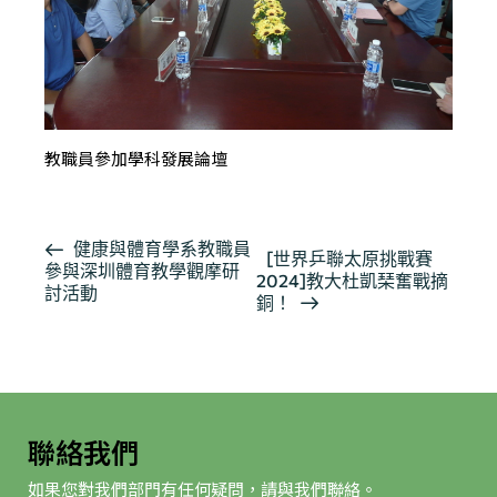
教職員參加學科發展論壇
活
健康與體育學系教職員
[世界乒聯太原挑戰賽
參與深圳體育教學觀摩研
動
2024]教大杜凱琹奮戰摘
討活動
导
銅！
航
聯絡我們
如果您對我們部門有任何疑問，請與我們聯絡。