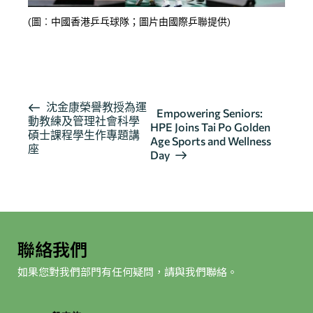
(圖︰中國香港乒乓球隊；圖片由國際乒聯提供)
按此瀏覽有關報導
活
沈金康榮譽教授為運
Empowering Seniors:
動教練及管理社會科學
動
HPE Joins Tai Po Golden
碩士課程學生作專題講
导
Age Sports and Wellness
座
Day
航
聯絡我們
如果您對我們部門有任何疑問，請與我們聯絡。