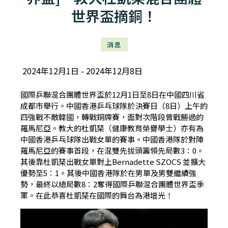
世界盃摘銅！
消息
2024年12月1日
2024年12月8日
國際乒聯混合團體世界盃於12月1日至8日在中國四川省
成都市舉行。中國香港乒乓球隊於決賽日（8日）上午的
四強戰不敵韓國，轉戰銅牌賽，面對次階段曾戰勝過的
羅馬尼亞。教大的杜凱琹（健康教育榮譽學士）亦有為
中國香港乒乓球隊出戰女單的賽事。中國香港隊於對陣
羅馬尼亞的賽事首段，在混雙先拔頭籌領先局數3：0。
其後靠杜凱琹出戰女單對上Bernadette SZOCS 並擴大
優勢至5：1。其後中國香港隊於在男單及男雙繼續強
勢，最終以總局數8：2奪得國際乒聯混合團體世界盃季
軍。在此恭喜杜凱琹在國際的舞台為港增光！