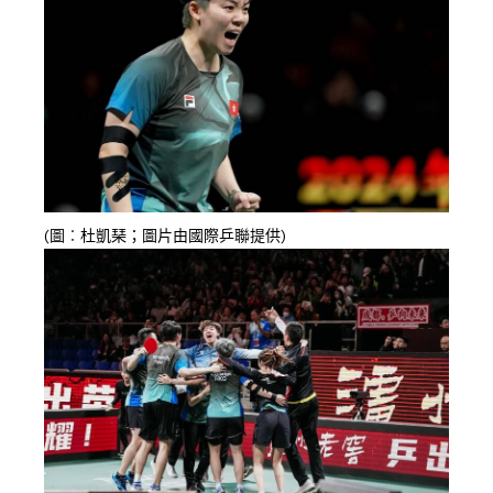
(圖︰杜凱琹；圖片由國際乒聯提供)