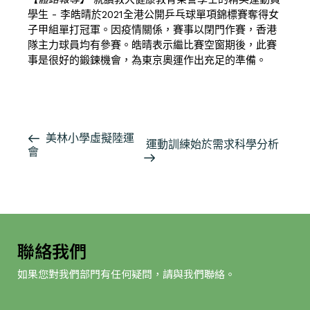
學生 - 李皓晴於2021全港公開乒乓球單項錦標賽奪得女
子甲組單打冠軍。因疫情關係，賽事以閉門作賽，香港
隊主力球員均有參賽。皓晴表示繼比賽空窗期後，此賽
事是很好的鍛鍊機會，為東京奧運作出充足的準備。
按此閱讀詳細報導
活
美林小學虛擬陸運
運動訓練始於需求科學分析
會
動
导
航
聯絡我們
如果您對我們部門有任何疑問，請與我們聯絡。