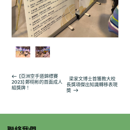
活
[亞洲空手道錦標賽
梁家文博士首獲教大校
2023] 鄭栩彬的首面成人
動
長獎項傑出知識轉移表現
組獎牌！
导
奬
航
聯絡我們