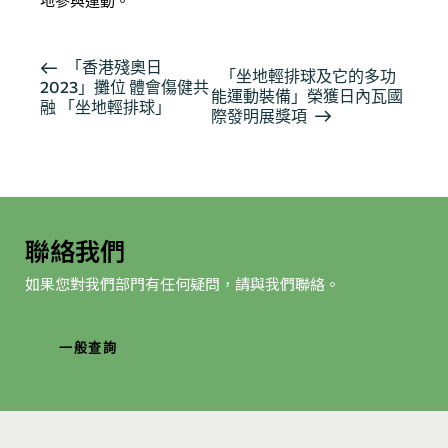
地參與運動。
活
「香港殘奧日
「坐地輕排球及它的多功
2023」攤位 體會傷健共
動
能運動裝備」榮獲日內瓦國
融 「坐地輕排球」
导
際發明展獎項
航
聯絡我們
如果您對我們部門有任何疑問，請與我們聯絡。
一般查詢