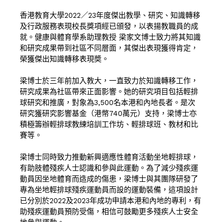
香港教育大學2022／23年度傑出教學、研究、知識轉移
及行政服務表現校長獎項經已頒發，以表揚教職員的成
就。健康與體育學系助理教授
梁家文博士
致力將其知識
和研究成果帶到社區不同層面，其傑出表現獲得肯定，
榮獲傑出知識轉移表現奬。
梁博士於三年前加入教大，一直致力於知識轉移工作，
研究成果為社區帶來正面影響。她的研究項目包括輕排
球研究和推廣，對象為3,500名本港和內地長者。是次
研究獲研究影響基金（港幣740萬元）支持，梁博士亦
積極籌辦輕排球教練培訓工作坊、輕排球班、教材和比
賽等。
梁博士同時致力推動新興適應性體育活動坐地輕排球，
有助肢體殘疾人士認識和參與此運動。為了減少殘疾運
動員因坐地體育而造成的傷患，梁博士與其團隊研發了
專為坐地輕排球殘疾運動員而設的運動裝備，這項設計
已分別於2022及2023年成功申請本港和內地的專利，有
助殘疾運動員預防受傷，相信可鼓勵更多殘疾人士安全