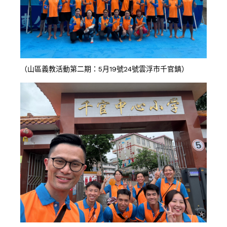
（山區義教活動第二期：5月19號24號雲浮市千官鎮）