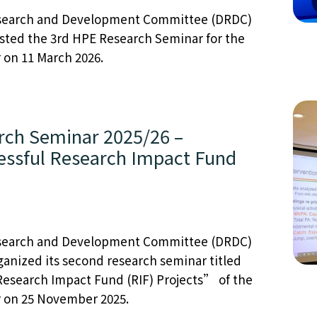
search and Development Committee (DRDC)
osted the 3rd HPE Research Seminar for the
 on 11 March 2026.
rch Seminar 2025/26 –
ssful Research Impact Fund
”
search and Development Committee (DRDC)
ganized its second research seminar titled
esearch Impact Fund (RIF) Projects” of the
r on 25 November 2025.