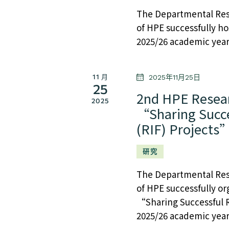
The Departmental Re
of HPE successfully h
2025/26 academic year
11 月
2025年11月25日
25
2nd HPE Resea
2025
“Sharing Succe
(RIF) Projects
研究
The Departmental Re
of HPE successfully or
“Sharing Successful R
2025/26 academic yea