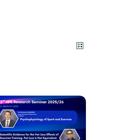
视
活
列
動
图
表
视
导
图
航
导
航