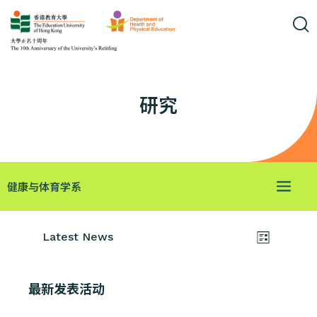
研究
研究
健康与体育学系
视
活
Latest News
列
动
选
图
表
择
视
导
日
最新发表活动
图
航
期
导