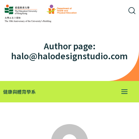
Author page:
halo@halodesignstudio.com
健康與體育學系