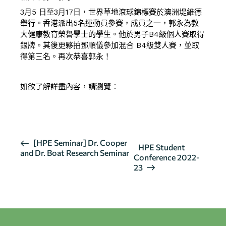
3月5 日至3月17日，世界草地滾球錦標賽於澳洲堤維德
舉行。香港派出5名運動員參賽，成員之一，郭永為教
大健康教育榮譽學士的學生。他於男子B4級個人賽取得
銀牌。其後更夥拍鄧順儀參加混合 B4級雙人賽，並取
得第三名。再次恭喜郭永！
如欲了解詳盡內容，請瀏覽︰
報導 1
報導 2
活
[HPE Seminar] Dr. Cooper
HPE Student
and Dr. Boat Research Seminar
動
Conference 2022-
导
23
航