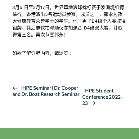
3月5 日至3月17日，世界草地滚球锦标赛于澳洲堤维德
举行。香港派出5名运动员参赛，成员之一，郭永为教
大健康教育荣誉学士的学生。他于男子B4级个人赛取得
银牌。其后更伙拍邓顺仪参加混合 B4级双人赛，并取
得第三名。再次恭喜郭永！
如欲了解详尽内容，请浏览︰
报导 1
报导 2
活
[HPE Seminar] Dr. Cooper
HPE Student
and Dr. Boat Research Seminar
动
Conference 2022-
导
23
航