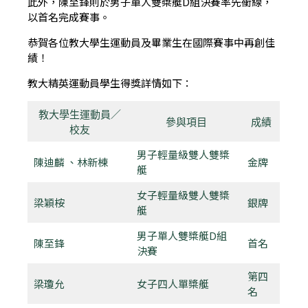
此外，陳至鋒則於男子單人雙槳艇D組決賽率先衝線，
以首名完成賽事。
恭賀各位教大學生運動員及畢業生在國際賽事中再創佳
績！
教大精英運動員學生得獎詳情如下：
教大學生運動員／
參與項目
成績
校友
男子輕量級雙人雙槳
陳迪麟 、林新棟
金牌
艇
女子輕量級雙人雙槳
梁穎桉
銀牌
艇
男子單人雙槳艇D組
陳至鋒
首名
決賽
第四
梁瓊允
女子四人單槳艇
名