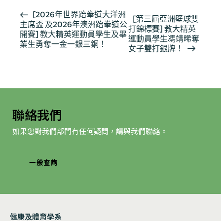
活
[2026年世界跆拳道大洋洲
[第三屆亞洲壁球雙
主席盃 及2026年澳洲跆拳道公
動
打錦標賽] 教大精英
開賽] 教大精英運動員學生及畢
导
運動員學生馮靖晞奪
業生勇奪一金一銀三銅！
女子雙打銀牌！
航
聯絡我們
如果您對我們部門有任何疑問，請與我們聯絡。
一般查詢
健康及體育學系