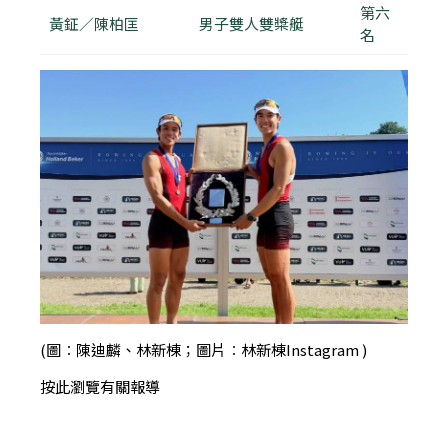
第六
黃鉦／陳柏匡
男子雙人雙槳艇
名
(圖︰陳迪麟、林新棟；圖片︰林新棟Instagram )
按此瀏覽有關報導
報導