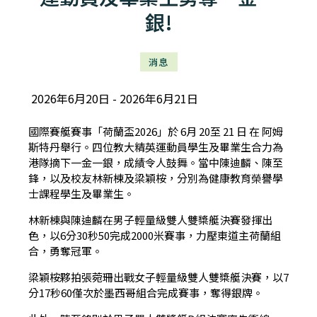
銀!
消息
2026年6月20日
2026年6月21日
國際賽艇賽事「荷蘭盃2026」於 6月 20至 21 日 在 阿姆
斯特丹舉行。四位教大精英運動員學生及畢業生合力為
港隊摘下一金一銀，成績令人鼓舞。當中陳迪麟、陳至
鋒，以及校友林新棟及梁穎桉，分別為健康教育榮譽學
士課程學生及畢業生。
林新棟與陳迪麟在男子輕量級雙人雙槳艇決賽發揮出
色，以6分30秒50完成2000米賽事，力壓東道主荷蘭組
合，勇奪冠軍。
梁穎桉夥拍張菀珊出戰女子輕量級雙人雙槳艇決賽，以7
分17秒60僅次於墨西哥組合完成賽事，奪得銀牌。