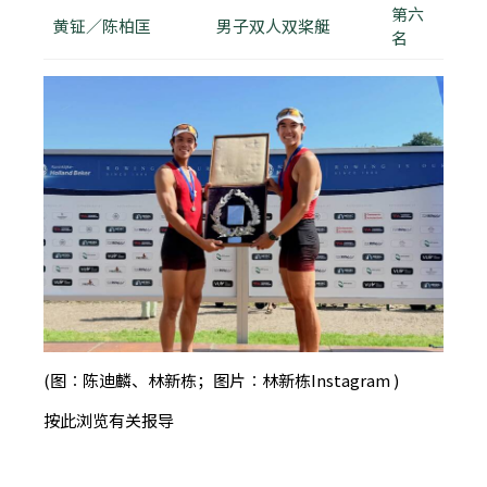
第六
黄钲／陈柏匡
男子双人双桨艇
名
(图︰陈迪麟、林新栋；图片︰林新栋Instagram )
按此浏览有关报导
报导