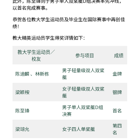
此外，陈至锋则于男子单人双桨艇D组决赛率先冲线，
以首名完成赛事。
恭贺各位教大学生运动员及毕业生在国际赛事中再创佳
绩！
教大精英运动员学生得奖详情如下：
教大学生运动员／
参与项目
成绩
校友
男子轻量级双人双桨
陈迪麟 、林新栋
金牌
艇
女子轻量级双人双桨
梁颖桉
银牌
艇
男子单人双桨艇D组
陈至锋
首名
决赛
第四
梁琼允
女子四人单桨艇
名