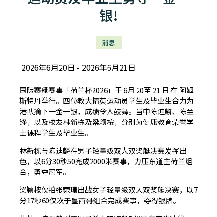
银!
消息
2026年6月20日
2026年6月21日
国际赛艇赛事「荷兰杯2026」于 6月 20至 21 日 在 阿姆
斯特丹举行。四位教大精英运动员学生及毕业生合力为
港队摘下一金一银，成绩令人鼓舞。当中陈迪麟、陈至
锋，以及校友林新栋及梁颖桉，分别为健康教育荣誉学
士课程学生及毕业生。
林新栋与陈迪麟在男子轻量级双人双桨艇决赛发挥出
色，以6分30秒50完成2000米赛事，力压东道主荷兰组
合，勇夺冠军。
梁颖桉伙拍张菀珊出战女子轻量级双人双桨艇决赛，以7
分17秒60仅次于墨西哥组合完成赛事，夺得银牌。