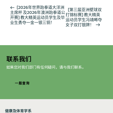
活
[2026年世界跆拳道大洋洲
[第三届亚洲壁球双
主席杯 及2026年澳洲跆拳道公
动
打锦标赛] 教大精英
开赛] 教大精英运动员学生及毕
导
运动员学生冯靖晞夺
业生勇夺一金一银三铜！
女子双打银牌！
航
联系我们
如果您对我们部门有任何疑问，请与我们联系。
一般查询
健康及体育学系