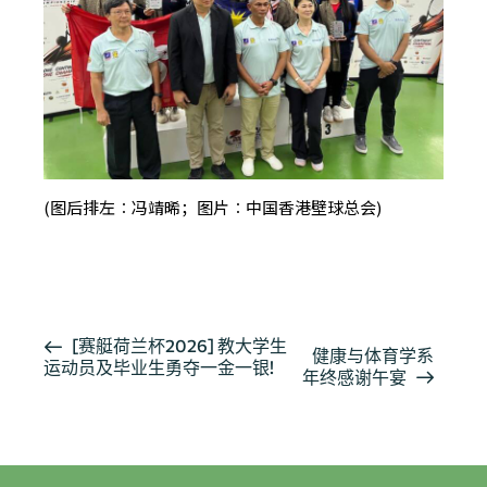
(图后排左︰冯靖晞；图片︰中国香港壁球总会)
按此浏览有关报导
活
[赛艇荷兰杯2026] 教大学生
健康与体育学系
运动员及毕业生勇夺一金一银!
动
年终感谢午宴
导
航