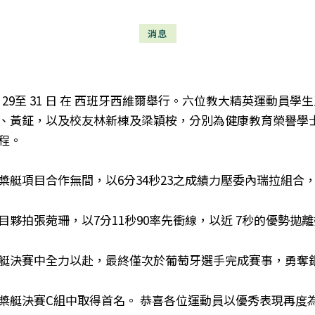
消息
5月 29至 31 日 在 西班牙西維爾舉行。六位教大精英運動
、黃鉦，以及校友林新棟及梁穎桉，分別為健康教育榮譽學
程。
槳艇項目合作無間，以6分34秒23之成績力壓委內瑞拉組合
夥拍張菀珊，以7分11秒90率先衝線，以近 7秒的優勢拋
艇決賽中全力以赴，最終僅次於葡萄牙選手完成賽事，勇奪
槳艇決賽C組中取得首名。
恭喜各位運動員以優秀表現再度