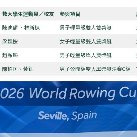
教大學生運動員／校友
參與項目
陳迪麟 、林新棟
男子輕量級雙人雙槳艇
梁穎桉
女子輕量級雙人雙槳艇
趙顯臻
男子輕量級單人雙槳艇
陳柏匡、黃鉦
男子公開組雙人單槳艇決賽C組