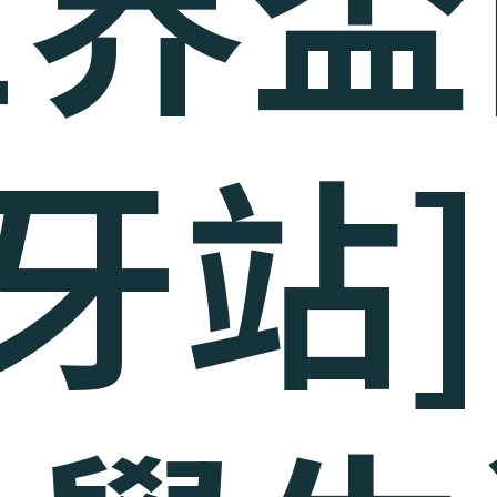
世界盃
牙站]