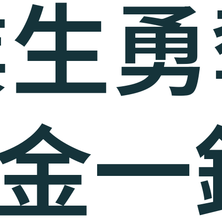
業生勇
金一