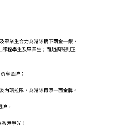
員學生及畢業生合力為港隊摘下兩金一銀，
士課程學生及畢業生；而趙顯臻則正
，勇奪金牌；
離委內瑞拉隊，為港隊再添一面金牌。
銀牌。
為香港爭光！