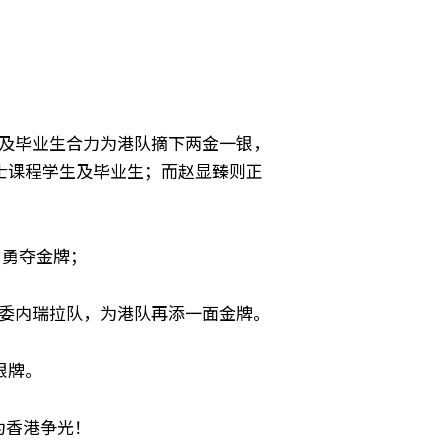
员学生及毕业生合力为港队摘下两金一银，
士课程学生及毕业生；而赵显臻则正
，勇夺金牌；
离委内瑞拉队，为港队再添一面金牌。
银牌。
为香港争光！