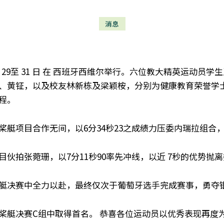
消息
5月 29至 31 日 在 西班牙西维尔举行。六位教大精英运动
、黄钲，以及校友林新栋及梁颖桉，分别为健康教育荣誉学
程。
桨艇项目合作无间，以6分34秒23之成绩力压委内瑞拉组合
伙拍张菀珊，以7分11秒90率先冲线，以近 7秒的优势抛
艇决赛中全力以赴，最终仅次于葡萄牙选手完成赛事，勇夺
桨艇决赛C组中取得首名。
恭喜各位运动员以优秀表现再度