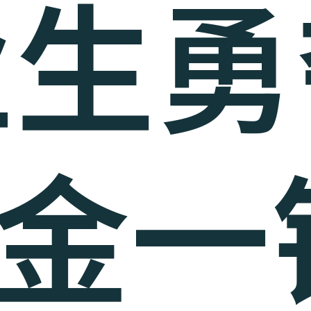
业生勇
金一