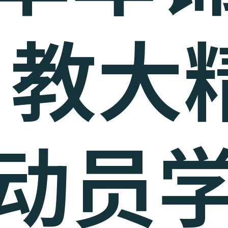
] 教大
动员