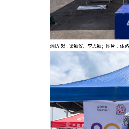
(图左起 : 梁颖仪、李思颖；图片︰体路