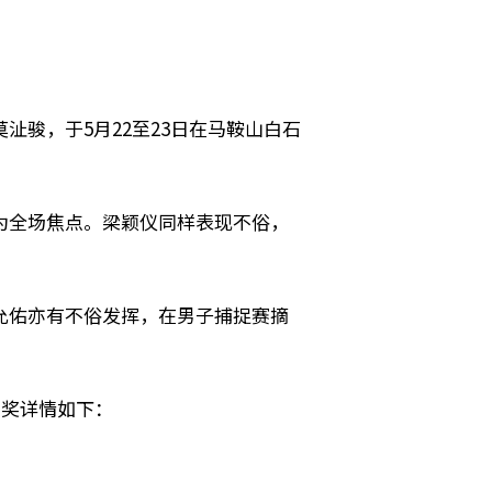
骏，于5月22至23日在马鞍山白石
为全场焦点。梁颖仪同样表现不俗，
允佑亦有不俗发挥，在男子捕捉赛摘
得奖详情如下：