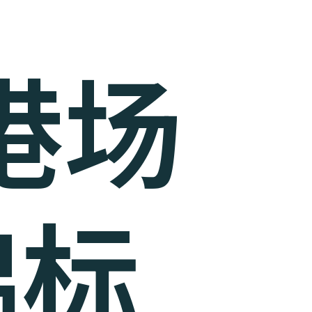
全港场
锦标