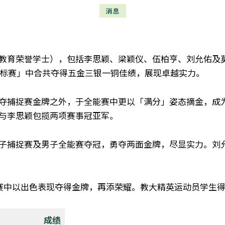
消息
教育荣誉学士），包括李思颖、梁颖仪、伍柏亨、刘允佑及莫沚
车锦标赛」中合共夺得五金三银一铜佳绩，展现卓越实力。
夺捕捉赛金牌之外，于全能赛中更以「满分」姿态摘金，成
与李思颖包揽两项赛事冠亚军。
子捕捉赛及男子全能赛夺冠，勇夺两面金牌，尽显实力。刘
时赛中以出色表现夺得金牌，再添荣耀。
教大精英运动员学生
成绩