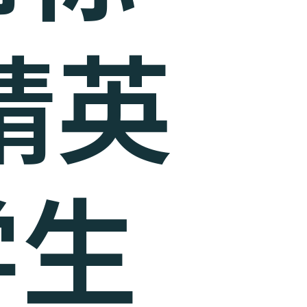
精英
学生