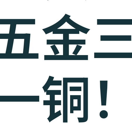
五金
一铜