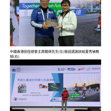
中國香港田徑總會主席關祺先生(左)致送感謝狀給夏秀禎教
授(右)