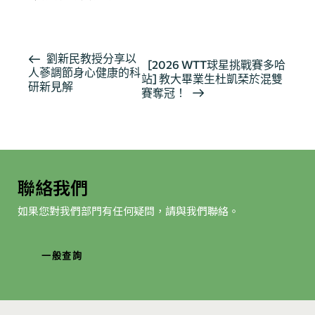
按此瀏覽有關報導
活
劉新民教授分享以
[2026 WTT球星挑戰賽多哈
人蔘調節身心健康的科
動
站] 教大畢業生杜凱琹於混雙
研新見解
导
賽奪冠！
航
聯絡我們
如果您對我們部門有任何疑問，請與我們聯絡。
一般查詢