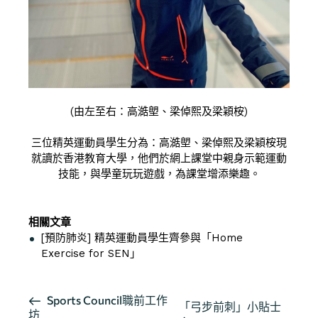
(由左至右：高澔塱、梁倬熙及梁穎桉)
三位精英運動員學生分為：高澔塱、梁倬熙及梁穎桉現
就讀於香港教育大學，他們於網上課堂中親身示範運動
技能，與學童玩玩遊戲，為課堂增添樂趣。
按此閱讀文章
相關文章
[預防肺炎] 精英運動員學生齊參與「Home
Exercise for SEN」
活
Sports Council職前工作
「弓步前刺」小貼士
坊