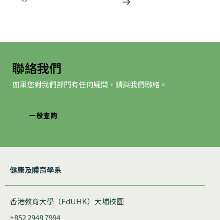
動
导
航
聯絡我們
如果您對我們部門有任何疑問，請與我們聯絡。
一般查詢
健康及體育學系
香港教育大學（EdUHK）大埔校園
+852 2948 7994