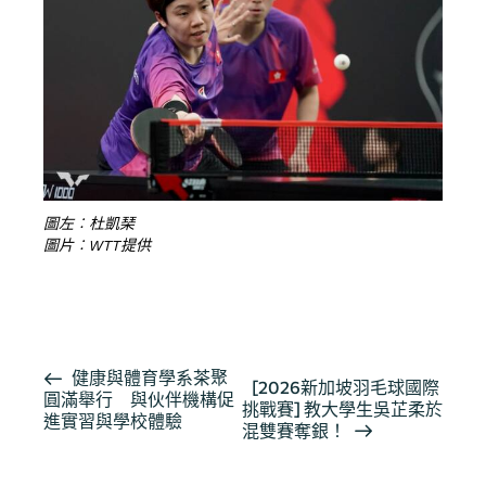
圖左︰杜凱琹
圖片︰WTT提供
按此瀏覽有關報導
活
健康與體育學系茶聚
[2026新加坡羽毛球國際
圓滿舉行 與伙伴機構促
動
挑戰賽] 教大學生吳芷柔於
進實習與學校體驗
导
混雙賽奪銀！
航