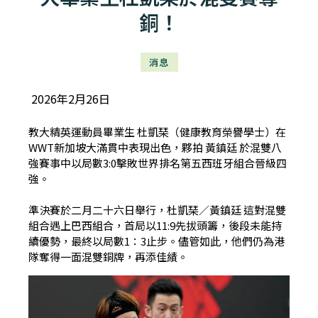
銅！
消息
2026年2月26日
教大精英運動員畢業生 杜凱琹（健康教育榮譽學士）在
WWT新加坡大滿貫中表現出色，夥拍 黃鎮廷 於混雙八
強賽事中以局數3:0擊敗世界排名第五西班牙組合晉級四
強。
準決賽於二月二十六日舉行，杜凱琹／黃鎮廷 這對混雙
組合遇上巴西組合，首局以11:9先拔頭籌，後段未能持
續優勢，最終以局數1：3止步。儘管如此，他們仍為港
隊奪得一面混雙銅牌，再添佳績。