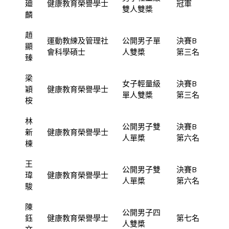
廸
健康教育榮譽學士
冠軍
雙人雙槳
麟
趙
運動教練及管理社
公開男子單
決賽B
顯
會科學碩士
人雙槳
第三名
臻
梁
女子輕量級
決賽B
穎
健康教育榮譽學士
單人雙槳
第三名
桉
林
公開男子雙
決賽B
新
健康教育榮譽學士
人單槳
第六名
棟
王
公開男子雙
決賽B
瑋
健康教育榮譽學士
人單槳
第六名
駿
陳
公開男子四
鈺
健康教育榮譽學士
第七名
人雙槳