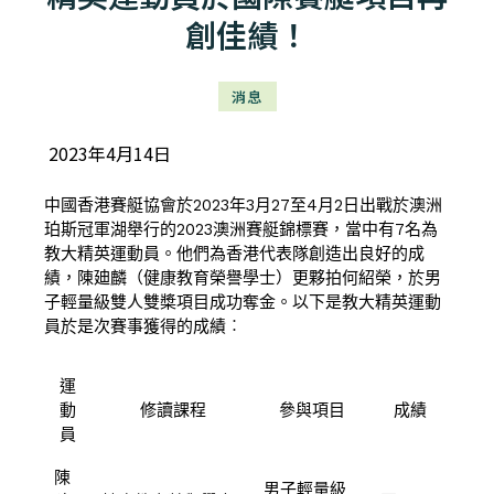
創佳績！
消息
2023年4月14日
中國香港賽艇協會於2023年3月27至4月2日出戰於澳洲
珀斯冠軍湖舉行的2023澳洲賽艇錦標賽，當中有7名為
教大精英運動員。他們為香港代表隊創造出良好的成
績，陳廸麟（健康教育榮譽學士）更夥拍何紹榮，於男
子輕量級雙人雙槳項目成功奪金。以下是教大精英運動
員於是次賽事獲得的成績︰
運
動
修讀課程
參與項目
成績
員
陳
男子輕量級