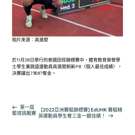
相片來源︰高澔塱
於11月28日舉行的泰國田徑錦標賽中，體育教育榮譽學
士學生兼跳遠運動員高澔塱刷新PB（個人最佳成績），
決賽躍出7米87奪金。
按此瀏覽有關報導
活
第一屆
[2022亞洲賽艇錦標賽] EdUHK 賽艇精
籃球挑戰賽
動
英運動員學生奪三金一銀佳績！
导
航