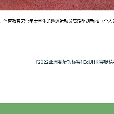
中，体育教育荣誉学士学生兼跳远运动员高澔塱刷新PB（个人
[2022亚洲赛艇锦标赛] EdUHK 