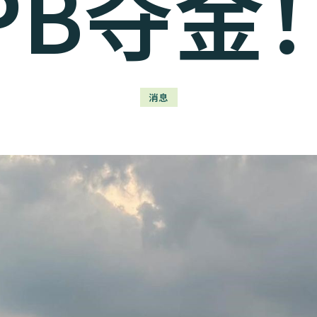
PB夺金
消息