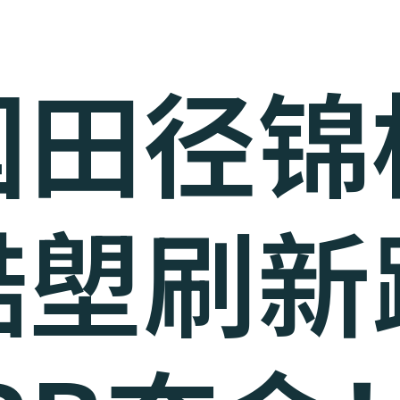
国田径锦
澔塱刷新