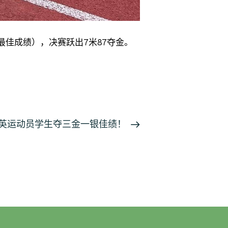
最佳成绩），决赛跃出7米87夺金。
赛艇精英运动员学生夺三金一银佳绩！