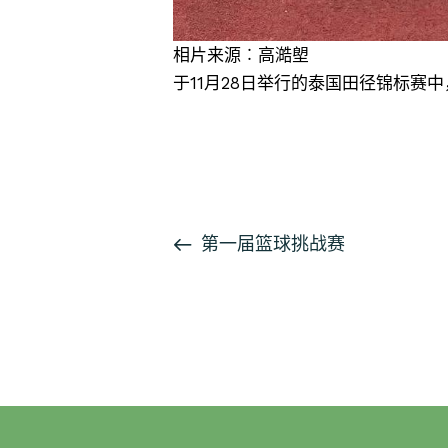
相片来源︰高澔塱
于11月28日举行的泰国田径锦标赛
按此浏览有关报导
活
第一届篮球挑战赛
动
导
航