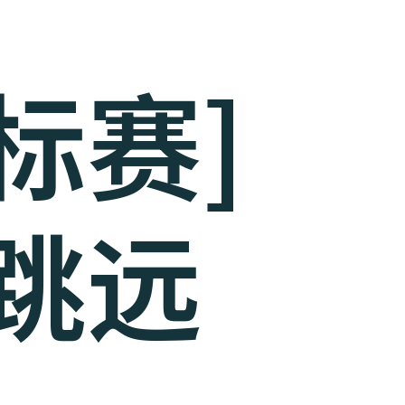
标赛]
跳远