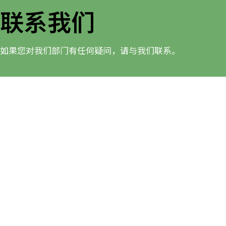
联系我们
如果您对我们部门有任何疑问，请与我们联系。
健康及体育学系
香港教育大学（EdUHK）大埔校园
+852 2948 7994
hpe@eduhk.hk