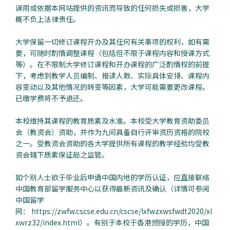
误用或依据本网站提供的资讯而导致的任何损失或损害，大学
概不负上法律责任。
大学保留一切修订课程开办及其任何有关事项的权利，如有需
要，可随时酌情调整课程（包括但不限于课程内容和授课方式
等）。在不限制大学修订课程和开办课程的广泛酌情权的前提
下，考虑到教学人员编制、报读人数、实际具体安排、课程内
容变动以及其他情况的转变等因素，大学可能需要更改课程。
已缴学费将不予退还。
本校维持其课程的教育质素及水准。本校受大学教育资助委员
会（教资会）资助，并作为九间具备自行评审资历资格的院校
之一。受教资会资助的各大学提供所有课程的教学经验均受教
资会辖下质素保证局之监管。
如个别人士欲于毕业后申请中国内地的学历认证，应直接联络
中国教育部留学服务中心以获得最新资讯及确认（详情可参阅
中国留学
网：
https://zwfw.cscse.edu.cn/cscse/lxfwzxwsfwdt2020/xl
xwrz32/index.html
）。有别于本校于香港颁授的学历，中国