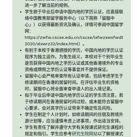
进一步了解当前的规例。
学生欲于毕业后申请中国内地的学历认证，应直接联
络中国教育部留学服务中心（以下简称「留服中
心」）以获得最新资讯及确认，详情可参阅中国留学
网：
https://zwfw.cscse.edu.cn/cscse/lxfwzxwsfwdt
2020/xlxwrz32/index.html）。
有别于本校于香港颁授的学历，中国内地的学历认证
程序为独立运作。为免生歧义，本校对于个别毕业生
是否获得中国内地之学历认证或其他香港境外的专业
资格或牌照之学历认证等事宜并不提供保证。
留服中心会严格审查所有认证申请，包括考虑学生于
修读期间在香港的居留时间。在评估毕业生的资格
时，留服中心将全面审查申请人的出入境记录。
拟于毕业后申请中国内地学历认证的学生须注意，若
于修读期间在香港居留时间过短，或未能符合留服中
心要求，会对其学历认证带来不确定性及风险。
学生在制定个人计划时，如修读期间的住宿及跨境外
游计划等，应当谨慎考虑上述事项，作出适当安排。
学生有责任了解并遵守大学有关授课式研究生课程的
规定和指引。学生应参考
研究生院网站
以了解授课式