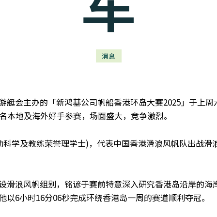
军
消息
游艇会主办的「新鸿基公司帆船香港环岛大赛2025」于上周
700名本地及海外好手参赛，场面盛大，竞争激烈。
动科学及教练荣誉理学士)，代表中国香港滑浪风帆队出战滑
设滑浪风帆组别，铭谚于赛前特意深入研究香港岛沿岸的海
以6小时16分06秒完成环绕香港岛一周的赛道顺利夺冠。