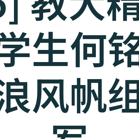
25] 教大
学生何
浪风帆