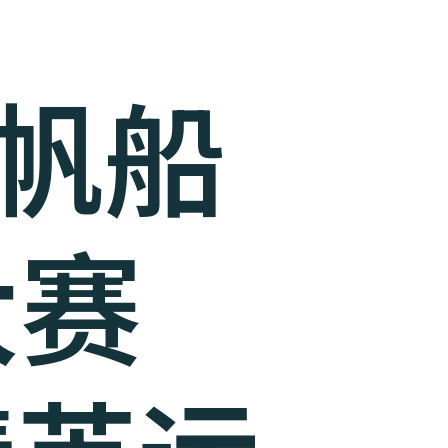
司帆船
大赛