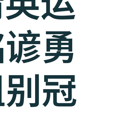
精英运
铭谚勇
组别冠