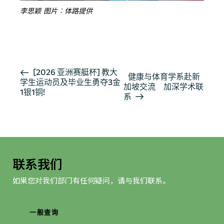
李思颖 图片︰体路提供
按此浏览有关报导
活
[2026 亚洲赛艇杯] 教大
健康与体育学系赴新
学生运动员及毕业生勇夺3金
动
加坡交流 加深学术联
1银1铜!
导
系
航
联系我们
如果您对我们部门有任何疑问，请与我们联系。
一般查询