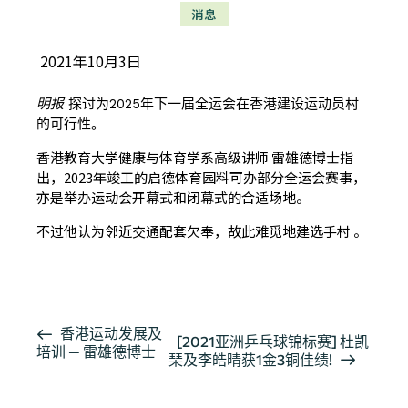
消息
2021年10月3日
明报
探讨为2025年下一届全运会在香港建设运动员村
的可行性。
香港教育大学健康与体育学系高级讲师 雷雄德博士
指
出，2023年竣工的启德体育园料可办部分全运会赛事，
亦是举办运动会开幕式和闭幕式的合适场地。
不过他认为邻近交通配套欠奉，故此难觅地建选手村 。
按此阅读详细报导
活
香港运动发展及
[2021亚洲乒乓球锦标赛] 杜凯
培训 — 雷雄德博士
动
琹及李皓晴获1金3铜佳绩!
导
航