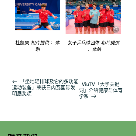
杜凯琹
相片提供︰ 体
女子乒乓球团体
相片提供
路
︰ 体路
活
「坐地轻排球及它的多功能
ViuTV「大学关键
运动装备」荣获日内瓦国际发
动
词」介绍健康与体育
明展奖项
导
学系
航