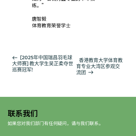
练。”
唐智毅
体育教育荣誉学士
活
[2025年中国瑞昌羽毛球
香港教育大学体育教
大师赛] 教大学生吴芷柔夺世
动
育专业大湾区参观交
巡赛冠军!
导
流团
航
联系我们
如果您对我们部门有任何疑问，请与我们联系。