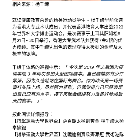
相片来源︰杨千缔
就读健康教育荣誉的精英运动员学生 - 杨千缔早前获选
为香港大专武术队成员，并代表香港教育大学出战2022
年世界杯大学搏击运动会。是次赛事于土耳其萨姆松9
月21日- 30日举行，香港大专武术队共获得7金3银的优
秀成绩。其中千缔凭出色的表现夺得太极剑的金牌及太
极拳的银牌。
千缔于体路的巡视中示：
「 今次是 2019 年之后因为疫
情事隔 3 年再次参加大型国际赛事。自己赛前都有少许
紧张，因为久违地站在国际的舞台。作为昨天第一场赛
事打头阵上场，虽然稍为紧张，但我觉得自己已经表现
出自己应有的水平，接下来我会继续努力准备好参加后
天的赛事。 」
’
按此阅读详细报导︰
【搏擊運動大學世界盃】薩百朗太極劍奪金 楊千締太極
拳摘銀
【搏擊運動大學世界盃】沈曉榆劉寶欣齊添冠 武術港隊