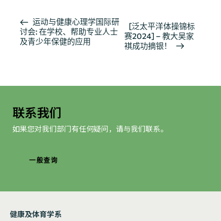
活
运动与健康心理学国际研
[泛太平洋体操锦标
讨会: 在学校、帮助专业人士
动
赛2024] – 教大吴家
及青少年保健的应用
导
褀成功摘银！
航
联系我们
如果您对我们部门有任何疑问，请与我们联系。
一般查询
健康及体育学系