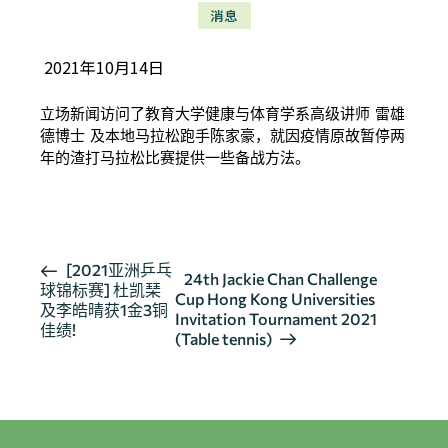
消息
2021年10月14日
立场新闻访问了教育大学健康与体育学系高级讲师 雷雄
德博士 及本地马拉松跑手陈家豪，就因疫情原故暂停两
年的渣打马拉松比赛提供一些备战方法。
按此阅读详细报导
活
[2021亚洲乒乓
24th Jackie Chan Challenge
球锦标赛] 杜凯琹
动
Cup Hong Kong Universities
及李皓晴获1金3铜
导
Invitation Tournament 2021
佳绩!
(Table tennis)
航