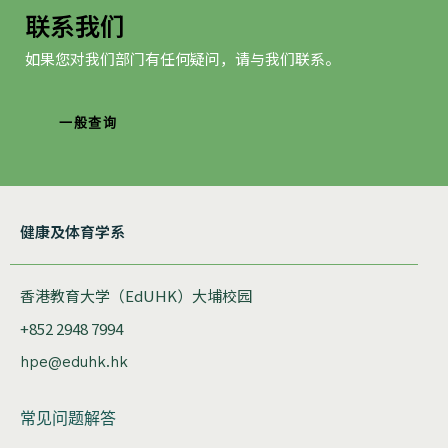
联系我们
如果您对我们部门有任何疑问，请与我们联系。
一般查询
健康及体育学系
香港教育大学（EdUHK）大埔校园
+852 2948 7994
hpe@eduhk.hk
常见问题解答