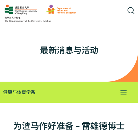
最新消息与活动
健康与体育学系
为渣马作好准备 – 雷雄德博士