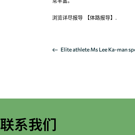
常丰富。
浏览详尽报导
【体路报导】
.
活
Elite athlete Ms Lee Ka-man sp
动
导
航
联系我们