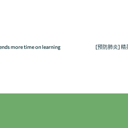
ends more time on learning
[预防肺炎] 