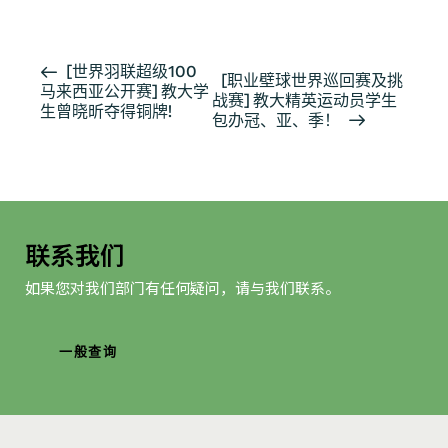
活
[世界羽联超级100
[职业壁球世界巡回赛及挑
马来西亚公开赛] 教大学
动
战赛] 教大精英运动员学生
生曾晓昕夺得铜牌!
导
包办冠、亚、季！
航
联系我们
如果您对我们部门有任何疑问，请与我们联系。
一般查询